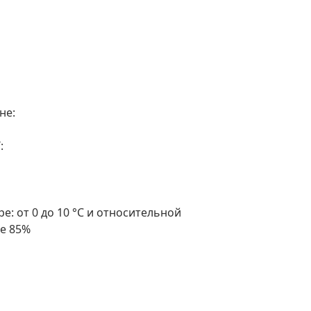
не:
:
е: от 0 до 10 °С и относительной
е 85%