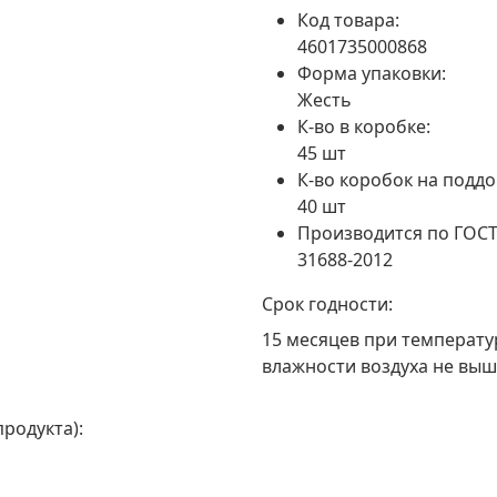
Код товара:
4601735000868
Форма упаковки:
Жесть
К-во в коробке:
45 шт
К-во коробок на поддо
40 шт
Производится по ГОСТ
31688-2012
Срок годности:
15 месяцев при температур
влажности воздуха не выш
родукта):