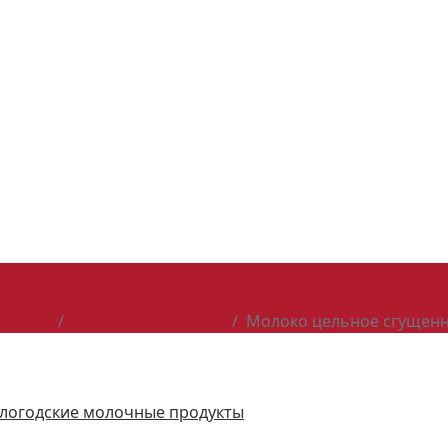
дукция
Молоко сгущенное
Молоко цельное сгущенное
логодские молочные продукты