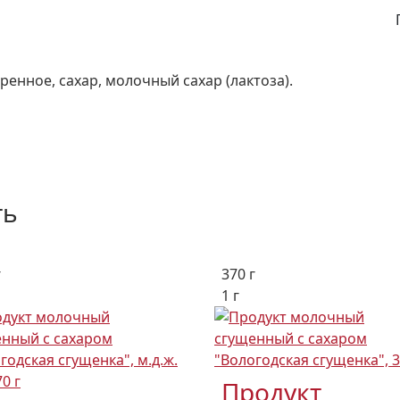
енное, сахар, молочный сахар (лактоза).
ть
г
370 г
1 г
Продукт