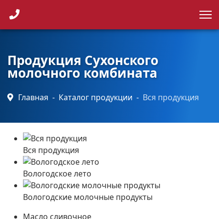
Каталог продукции
Точки продаж
Продукция Сухонского
молочного комбината
Новости
Главная
Каталог продукции
Вся продукция
Контакты
Вся продукция
Вологодское лето
Вологодские молочные продукты
Масло сливочное