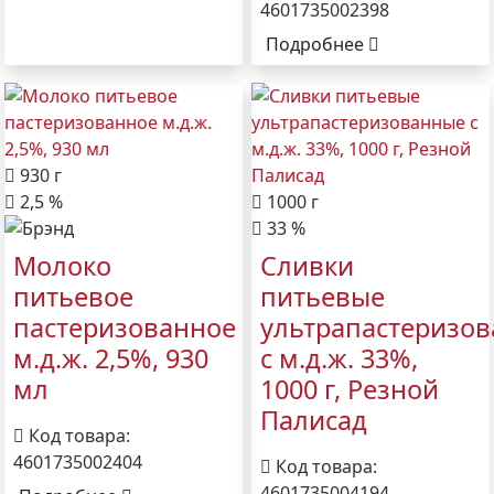
4601735002398
Подробнее
930 г
2,5 %
1000 г
33 %
Молоко
Сливки
питьевое
питьевые
пастеризованное
ультрапастеризо
м.д.ж. 2,5%, 930
с м.д.ж. 33%,
мл
1000 г, Резной
Палисад
Код товара:
4601735002404
Код товара:
4601735004194