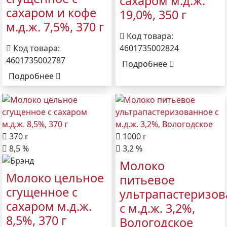
сахаром м.д.ж.
сахаром и кофе
19,0%, 350 г
м.д.ж. 7,5%, 370 г
Код товара:
Код товара:
4601735002824
4601735002787
Подробнее
Подробнее
370 г
1000 г
8,5 %
3,2 %
Молоко
Молоко цельное
питьевое
сгущенное с
ультрапастеризо
сахаром м.д.ж.
с м.д.ж. 3,2%,
8,5%, 370 г
Вологодское