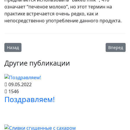
означает “печеное молоко”, но этот термин на
практике встречается очень редко, как и
непосредственно употребление данного продукта.
Предыдущий: Бекстейдж с фотосъемки продукции Сухонског
Следующий
Назад
Вперед
Другие публикации
09.05.2022
1546
Поздравляем!