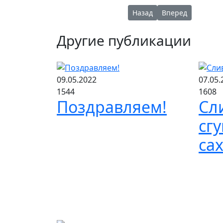
Предыдущий: Молоко цель
Следующий: Позд
Назад
Вперед
Другие публикации
09.05.2022
07.05.
1544
1608
Поздравляем!
Сл
сг
са