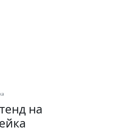
ка
тенд на
фейка