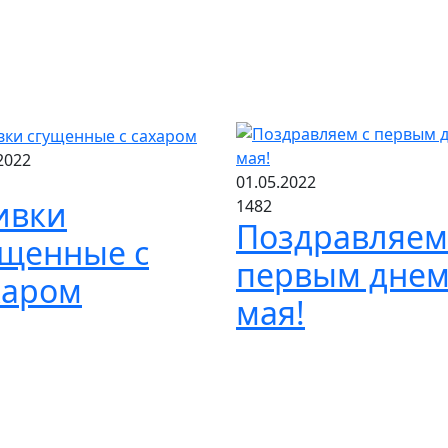
ное сгущенное с сахаром
равляем с Днём Защитника Отечества!
2022
01.05.2022
ивки
1482
Поздравляем
ущенные с
первым дне
харом
мая!