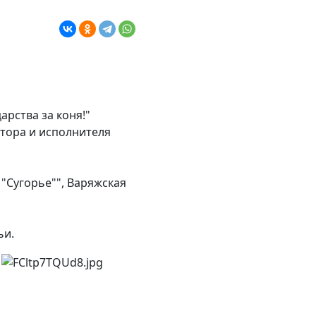
арства за коня!"
втора и исполнителя
"Сугорье"", Варяжская
ьи.