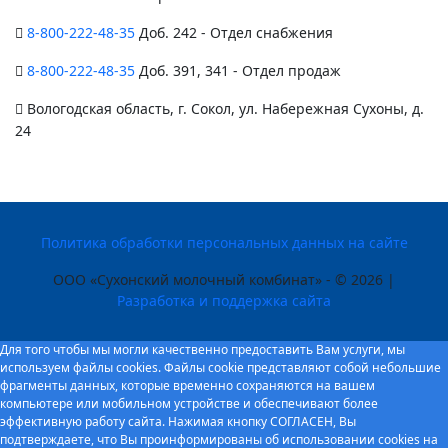
8-800-222-48-35
Доб. 242 - Отдел снабжения
8-800-222-48-35
Доб. 391, 341 - Отдел продаж
Вологодская область, г. Сокол, ул. Набережная Сухоны, д.
24
Политика обработки персональных данных на сайте
ООО «Сухонский молочный комбинат» - © 2026 |
Разработка и поддержка сайта
Для того чтобы мы могли качественно предоставить Вам услуги, мы
используем файлы cookies. Файлы cookie представляют собой небольшие
фрагменты данных, которые временно сохраняются на вашем
компьютере или мобильном устройстве и обеспечивают более
эффективную работу сайта. Нажимая кнопку СОГЛАСЕН, Вы
подтверждаете, что Вы проинформированы об использовании cookies на