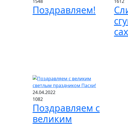
1548
1612
Поздравляем!
Сл
сг
са
24.04.2022
1082
Поздравляем с
великим