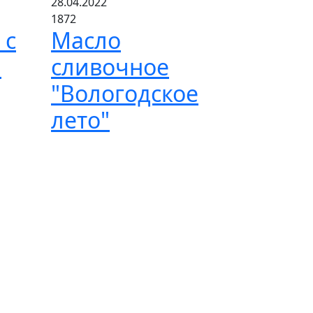
28.04.2022
1872
 с
Масло
м
сливочное
"Вологодское
лето"