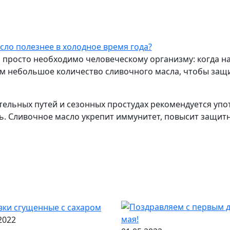
 просто необходимо человеческому организму: когда на
ом небольшое количество сливочного масла, чтобы защ
ельных путей и сезонных простудах рекомендуется упот
ь. Сливочное масло укрепит иммунитет, повысит защит
ерерыв пролетает как одно мгновенье?
елать, если нужно постоянно просыпаться рано?
2022