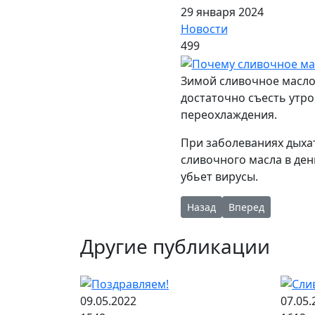
29 января 2024
Новости
499
Зимой сливочное масло
достаточно съесть утр
переохлаждения.
При заболеваниях дыхат
сливочного масла в ден
убьет вирусы.
Предыдущий: Обеденный п
Следующий: Что д
Назад
Вперед
Другие публикации
09.05.2022
07.05.