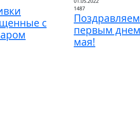
01.05.2022
ивки
1487
Поздравляем
ущенные с
первым дне
харом
мая!