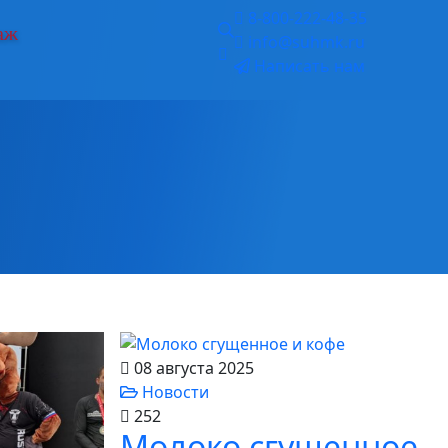
8-800-222-48-35
аж
info@suhmk.ru
Написать нам
08 августа 2025
Новости
252
Молоко сгущенное