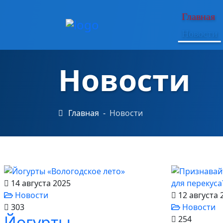
Каталог продукции
Главная
Новости
Точки продаж
Новости
Новости
Главная
Новости
Контакты
14 августа 2025
Новости
12 августа 
303
Новости
Йогурты
254