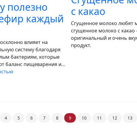
у полезно
с какао
кефир каждый
Сгущенное молоко любят м
сгущенное молоко с какао 
оригинальный и очень вк
осклонно влияет на
продукт.
ьную систему благодаря
лым бактериям, которые
т баланс пищеварения и...
остью
4
5
6
7
8
9
10
11
12
13