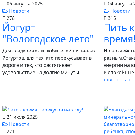
06 августа 2025
04 августа 
Новости
Новости
278
315
Йогурт
Пить 
"Вологодское лето"
время
Для сладкоежек и любителей питьевых
Но воздейств
йогуртов, для тех, кто перекусывает в
разным.Стака
дороге и тех, кто растягивает
энергии на в
удовольствие на долгие минуты.
и спокойные
полностью
21 июля 2025
Новости
271