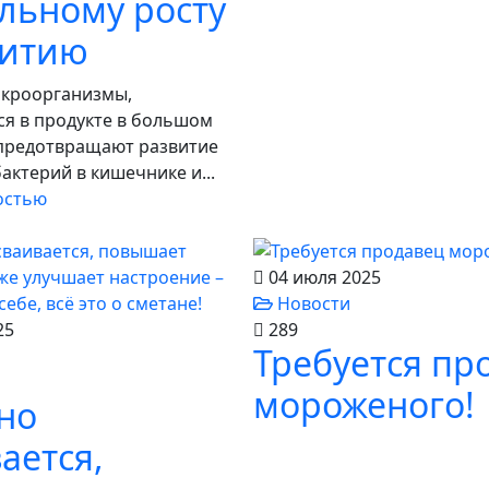
льному росту
витию
кроорганизмы,
я в продукте в большом
 предотвращают развитие
актерий в кишечнике и...
остью
04 июля 2025
Новости
25
289
Требуется пр
мороженого!
но
ается,