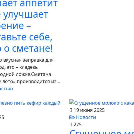
ает аппетит
е улучшает
ение –
авьте себе,
о о сметане!
о вкусная заправка для
, это – кладезь
 одной ложке.Сметана
 лето» производится из...
остью
19 июня 2025
25
Новости
275
Сгущенное м