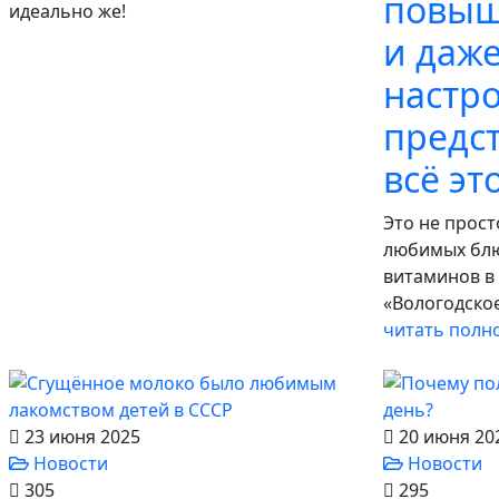
повыш
идеально же!
и даж
настро
предст
всё эт
Это не прост
любимых блюд
витаминов в
«Вологодское
читать полн
23 июня 2025
20 июня 20
Новости
Новости
305
295