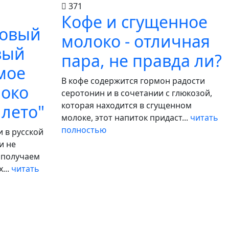
371
Кофе и сгущенное
ховый
молоко - отличная
вый
пара, не правда ли?
мое
В кофе содержится гормон радости
локо
серотонин и в сочетании с глюкозой,
которая находится в сгущенном
 лето"
молоке, этот напиток придаст...
читать
полностью
 в русской
и не
 получаем
...
читать