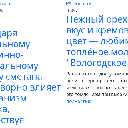
Новости
25
347
Нежный оре
вкус и кремо
даря
цвет — люби
льному
топлёное мо
инно-
"Вологодское
альному
у сметана
Раньше его подолгу томили
печи, теперь процесс почт
творно влияет
изменился —мы всё так же
его томлением при высоких
ганизм
полностью
ка,
ствуя