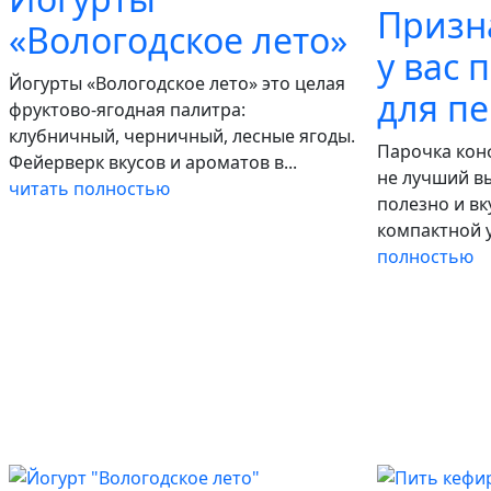
Призн
«Вологодское лето»
у вас 
Йогурты «Вологодское лето» это целая
для пе
фруктово-ягодная палитра:
клубничный, черничный, лесные ягоды.
Парочка кон
Фейерверк вкусов и ароматов в...
не лучший в
читать полностью
полезно и вк
компактной у
полностью