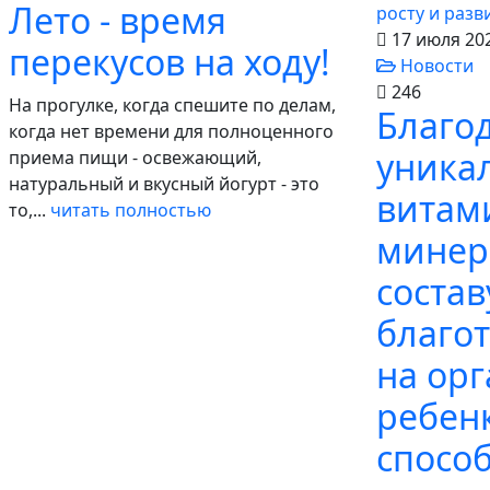
Лето - время
17 июля 20
перекусов на ходу!
Новости
246
На прогулке, когда спешите по делам,
Благо
когда нет времени для полноценного
уника
приема пищи - освежающий,
натуральный и вкусный йогурт - это
витам
то,...
читать полностью
минер
состав
благо
на ор
ребен
способ