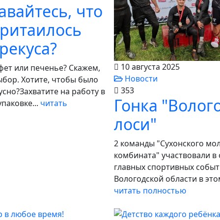
авайтесь, что
притаилось
рекуса?
10 августа 2025
фет или печенье? Скажем,
Новости
ыбор. Хотите, чтобы было
353
усно?Захватите на работу в
Гонка "Волог
паковке...
читать
лоси"
2 команды "Сухонского мо
комбината" участвовали в
главных спортивных собы
Вологодской области в этом
читать полностью