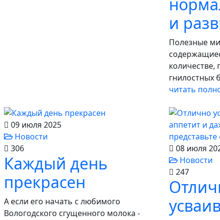
норма
и раз
Полезные ми
содержащиес
количестве,
гнилостных б
читать полн
09 июля 2025
Новости
306
08 июля 20
Каждый день
Новости
247
прекрасен
Отлич
усваив
А если его начать с любимого
Вологодского сгущенного молока -