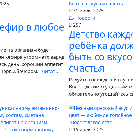
2025
31 июля 2025
Новости
кефир в любое
257
Детство кажд
!
ребёнка дол
ие на организм будет
быть со вкус
н кефира утром - это заряд
есь день, хороший аппетит
счастья
 нервы.Вечером...
читать
Радуйте своих детей вкус
Вологодским сгущенным м
обязательно угощайтесь с
15 июля 2025