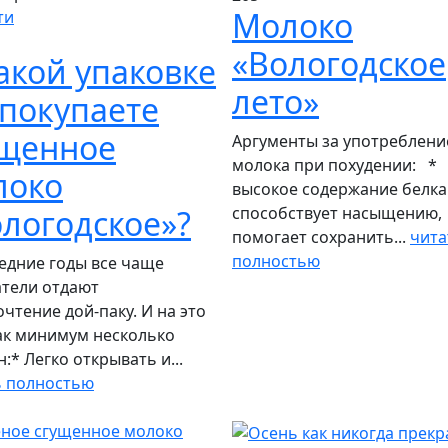
Молоко
ти
«Вологодское
акой упаковке
лето»
покупаете
ущенное
Аргументы за употреблени
молока при похудении: *
локо
высокое содержание белка
способствует насыщению,
логодское»?
помогает сохранить...
чита
полностью
едние годы все чаще
атели отдают
чтение дой-паку. И на это
ак минимум несколько
:* Легко открывать и...
ь полностью