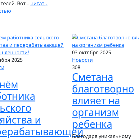
телей. Вот...
читать
стью
03 октября 2025
ября 2025
Новости
ти
308
Сметана
Днём
благотворно
ботника
влияет на
ьского
организм
яйства и
ребенка
рерабатывающей
Благодаря уникальному