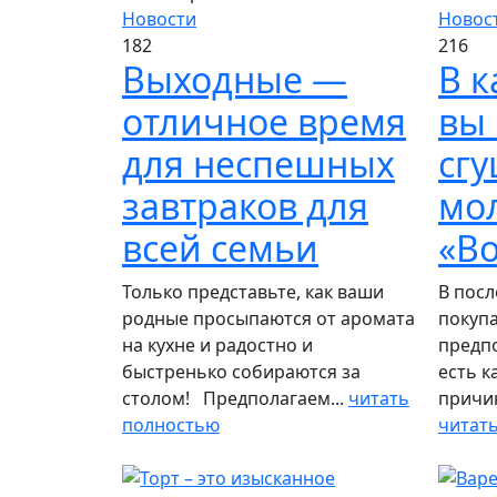
Новости
Новос
182
216
Выходные —
В к
отличное время
вы 
для неспешных
сг
завтраков для
мо
всей семьи
«Во
Только представьте, как ваши
В посл
родные просыпаются от аромата
покуп
на кухне и радостно и
предпо
быстренько собираются за
есть к
столом! Предполагаем...
читать
причин
полностью
читат