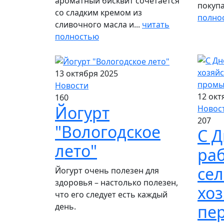
ароматный бисквит сочетается
покупа
со сладким кремом из
полно
сливочного масла и...
читать
полностью
13 октября 2025
Новости
12 окт
160
Йогурт
Новос
207
"Вологодское
С 
лето"
ра
сел
Йогурт очень полезен для
здоровья – настолько полезен,
хоз
что его следует есть каждый
день.
пе