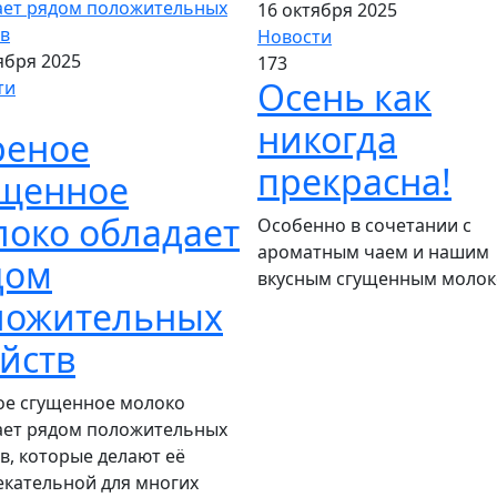
16 октября 2025
Новости
ября 2025
173
Осень как
ти
никогда
реное
прекрасна!
ущенное
локо обладает
Особенно в сочетании с
ароматным чаем и нашим
дом
вкусным сгущенным молок
ложительных
йств
ое сгущенное молоко
ает рядом положительных
в, которые делают её
екательной для многих