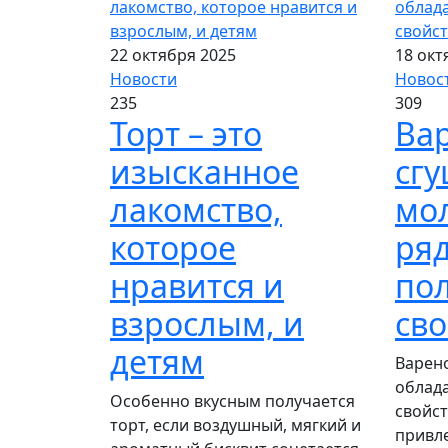
22 октября 2025
18 окт
Новости
Новос
235
309
Торт – это
Ва
изысканное
сг
лакомство,
мо
которое
ря
нравится и
по
взрослым, и
сво
детям
Варен
облад
Особенно вкусным получается
свойст
торт, если воздушный, мягкий и
привл