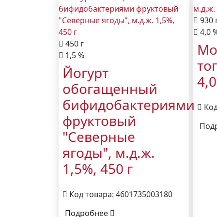
930 
4,0 
450 г
Мо
1,5 %
то
Йогурт
4,
обогащенный
бифидобактериями
Код
фруктовый
Под
"Северные
ягоды", м.д.ж.
1,5%, 450 г
Код товара: 4601735003180
Подробнее