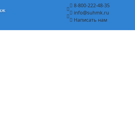
8-800-222-48-35
аж
info@suhmk.ru
Написать нам