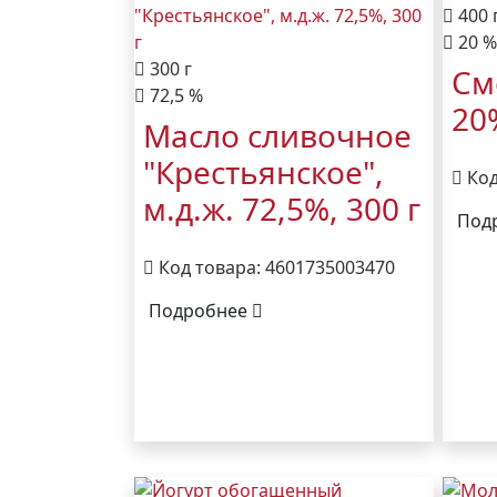
400 
20 %
300 г
См
72,5 %
20
Масло сливочное
"Крестьянское",
Код
м.д.ж. 72,5%, 300 г
Под
Код товара: 4601735003470
Подробнее