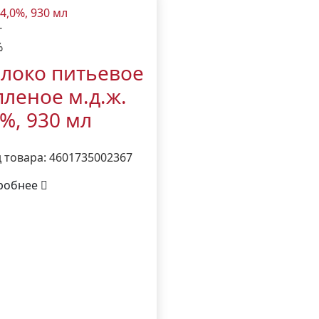
г
%
локо питьевое
пленое м.д.ж.
0%, 930 мл
 товара: 4601735002367
робнее