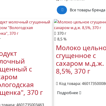
Все товары бренда
370 г
г
8,5 %
Молоко цельн
одукт
сгущенное с
лочный
сахаром м.д.ж.
ущенный с
8,5%, 370 г
харом
ологодская
Код товара: 46017350008
ущенка", 370 г
Подробнее
 товара: 4601735003463