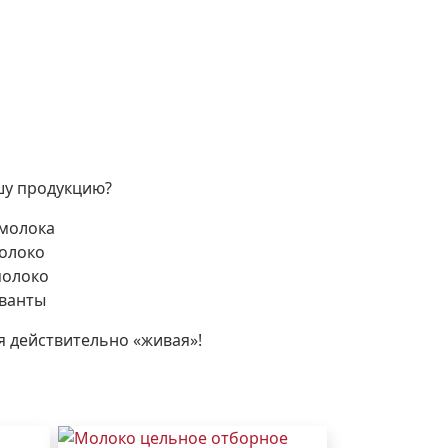
шу продукцию?
 молока
олоко
молоко
рванты
 действительно «живая»!