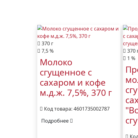
370 г
7,5 %
370 
1 %
Молоко
Пр
сгущенное с
мо
сахаром и кофе
сг
м.д.ж. 7,5%, 370 г
са
"В
Код товара: 4601735002787
сг
Подробнее
Код